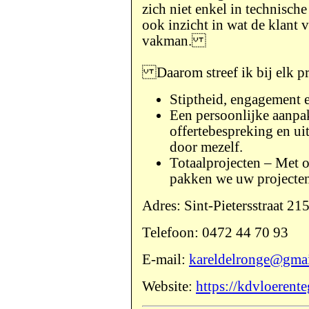
zich niet enkel in technisch
ook inzicht in wat de klant 
vakman.
Daarom streef ik bij elk
Stiptheid, engagement e
Een persoonlijke aanpa
offertebespreking en ui
door mezelf.
Totaalprojecten – Met o
pakken we uw projecten
Adres: Sint-Pietersstraat 21
Telefoon: 0472 44 70 93
E-mail:
kareldelronge@gma
Website:
https://kdvloerent