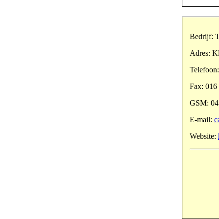
Bedrijf: 
Adres: Kl
Telefoon
Fax: 016
GSM: 047
E-mail:
c
Website: