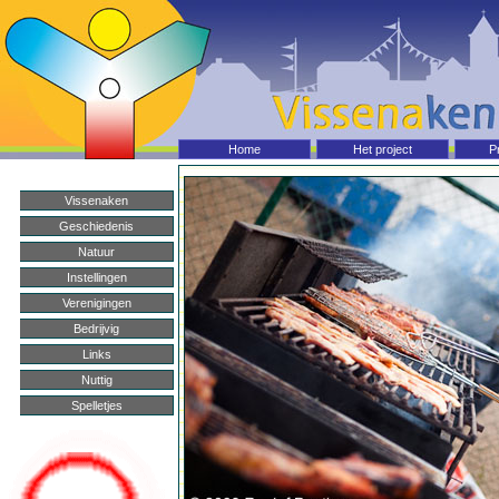
Home Vissenaken
Home
Het project
P
Vissenaken
Geschiedenis
Natuur
Instellingen
Verenigingen
Bedrijvig
Links
Nuttig
Spelletjes