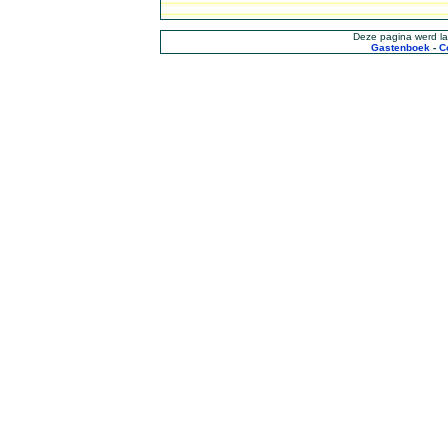
Deze pagina werd la
Gastenboek
-
C