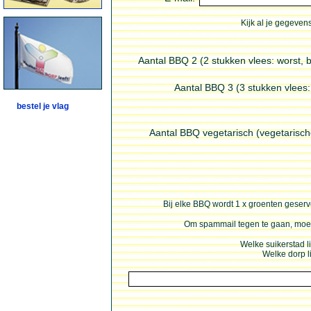
Kijk al je gegevens
Aantal BBQ 2 (2 stukken vlees: worst, 
Aantal BBQ 3 (3 stukken vlees: 
bestel je vlag
Aantal BBQ vegetarisch (vegetarisch
Bij elke BBQ wordt 1 x groenten geserve
Om spammail tegen te gaan, moet 
Welke suikerstad l
Welke dorp l