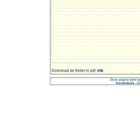
Download de folder in pdf:
klik
Deze pagina werd la
Gastenboek
-
C