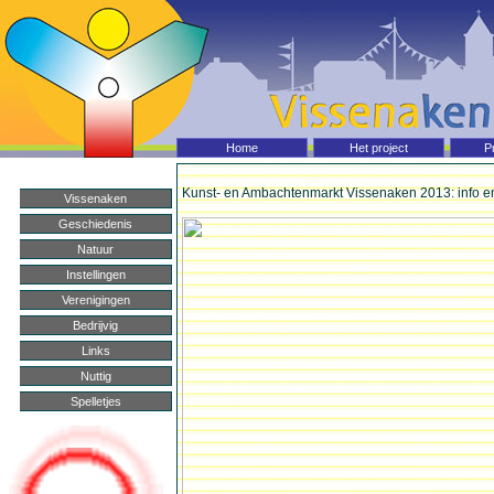
Home Vissenaken
Home
Het project
P
Kunst- en Ambachtenmarkt Vissenaken 2013: info en
Vissenaken
Geschiedenis
Natuur
Instellingen
Verenigingen
Bedrijvig
Links
Nuttig
Spelletjes