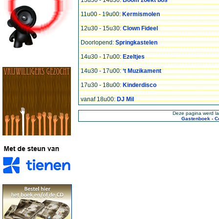
13u30 - 14u30:
Boom zoekt bos
11u00 - 19u00:
Kermismolen
12u30 - 15u30:
Clown Fideel
Doorlopend:
Springkastelen
14u30 - 17u00:
Ezeltjes
14u30 - 17u00:
‘t Muzikament
17u30 - 18u00:
Kinderdisco
vanaf 18u00:
DJ Mil
Deze pagina werd la
Gastenboek
-
C