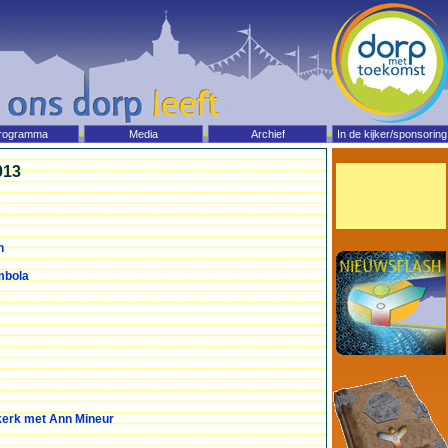
rogramma
Media
Archief
In de kijker/sponsoring
013
n
mbola
skerk met Ann Mineur