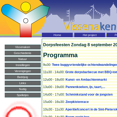
Home Vissenaken
Home
Het project
P
Dorpsfeesten Zondag 8 september 2
Vissenaken
Geschiedenis
Programma
Natuur
9u30:
Twee buggyvriendelijke ochtendwandelinge
Instellingen
Verenigingen
11u30 - 14u00:
Grote dorpsbarbecue met BBQ-to
Bedrijvig
12u00 - 18u00:
Kunst- en Ambachtenmarkt
Links
13u00 - 19u00:
Pannenkoeken, ijs, taart,…
Nuttig
14u00 - 17u00:
Schminkstand voor de jongsten
Spelletjes
15u00 - 16u30:
Zeepkistenrace
10u30 - 11u30:
Aperitiefconcert in de Sint-Pieter