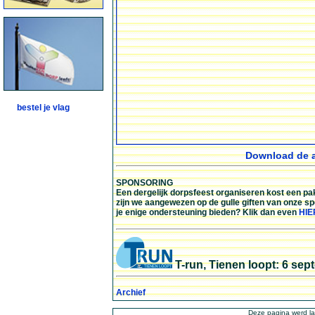
bestel je vlag
Download de af
SPONSORING
Een dergelijk dorpsfeest organiseren kost een pak
zijn we aangewezen op de gulle giften van onze spon
je enige ondersteuning bieden? Klik dan even
HIE
T-run, Tienen loopt
: 6 sep
Archief
Deze pagina werd la