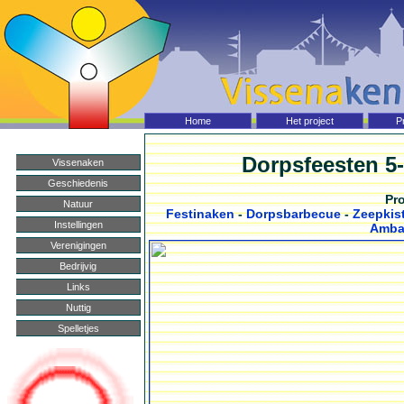
Home Vissenaken
Home
Het project
P
Dorpsfeesten 5
Vissenaken
Geschiedenis
Pr
Natuur
Festinaken
-
Dorpsbarbecue
-
Zeepkis
Instellingen
Amba
Verenigingen
Bedrijvig
Links
Nuttig
Spelletjes